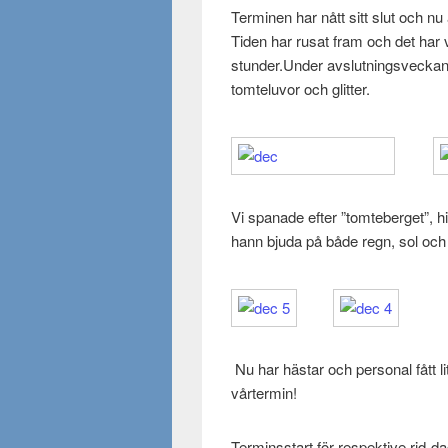
Terminen har nått sitt slut och n
Tiden har rusat fram och det har 
stunder.Under avslutningsveckan v
tomteluvor och glitter.
Vi spanade efter ”tomteberget”, hi
hann bjuda på både regn, sol oc
Nu har hästar och personal fått l
vårtermin!
Terminsstart för respektive rid-d