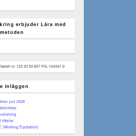
 kring erbjuder Lära med
 metoden
g Swish nr: 123 33 50 857 P.G: 104347-0
e inläggen
rev juni 2026
tiviteter
vslutning
 Hästar
(Working Equitation)