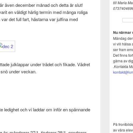
till Maria
Mai
u är även december månad och detta år slut!
073740469
varit en väldigt härlig termin med många roliga
ar det full fart, hästarna var julfina med
Nu närmar s
Måndag den 1
vi vill hälsa
ser fram emo
Det finns for
gärna av dig
ttade julklappar under trädet och fikade. Vädret
.Kontakta M
h snö under veckan.
kontakt@lun
ite ledighet och vi laddar om inför en spännande
På frontbild
av våra elev
ag är: måndagar 27/1, tisdagar 28/1, onsdagar