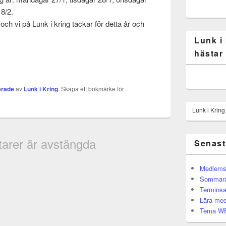
 8/2.
 och vi på Lunk i kring tackar för detta år och
Lunk i
hästar
erade
av
Lunk i Kring
. Skapa ett bokmärke för
Lunk i Krin
rer är avstängda
Senast
Medlemsb
Sommarak
Terminsa
Lära med
Tema WE 