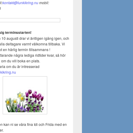
l:
kontakt@lunkikring.nu
mobil:
6
ig terminsstarten!
0 augusti drar vi äntligen igång igen, och
 alla deltagare varmt välkomna tillbaka. Vi
t en härlig termin tillsammans !
tfarande några lediga ridtider kvar, så hör
 om du vill boka en plats.
aria om du är intresserad
kikring.nu
en kan ni se våra fina Idi och Frida med en
er.