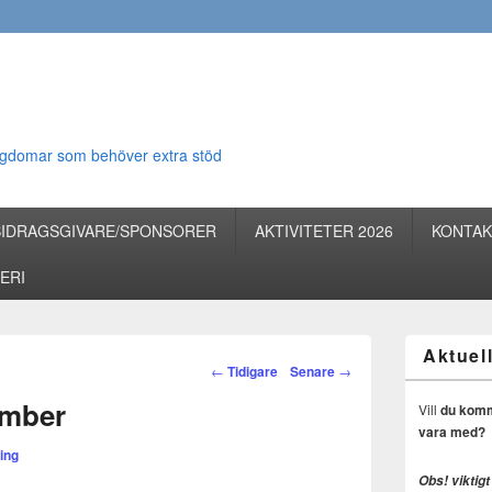
 ungdomar som behöver extra stöd
BIDRAGSGIVARE/SPONSORER
AKTIVITETER 2026
KONTAK
ERI
Aktuell
Inläggsnavigering
←
Tidigare
Senare
→
ember
Vill
du komma 
vara med?
ring
Obs! viktigt