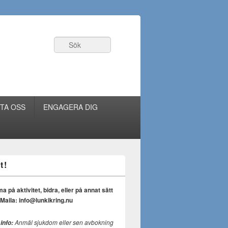
Sök
TA OSS
ENGAGERA DIG
t!
på aktivitet, bidra, eller på annat sätt
Maila: info@lunkikring.nu
Anmäl sjukdom eller sen avbokning
 info: