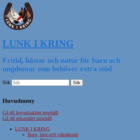
LUNK I KRING
Fritid, hästar och natur för barn och
ungdomar som behöver extra stöd
Sök
Huvudmeny
Gå till huvudsakligt innehåll
Gå till sekundärt innehåll
LUNK I KRING
Barn, häst och välmående