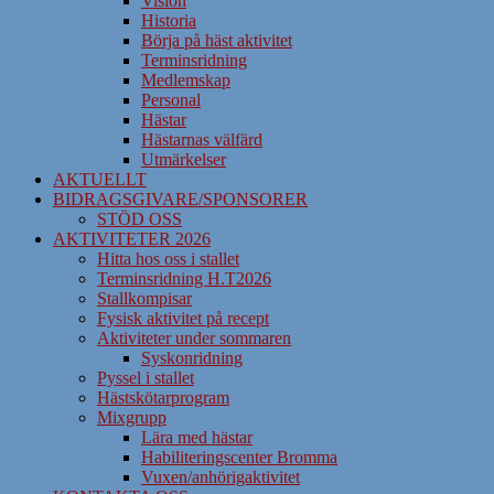
Vision
Historia
Börja på häst aktivitet
Terminsridning
Medlemskap
Personal
Hästar
Hästarnas välfärd
Utmärkelser
AKTUELLT
BIDRAGSGIVARE/SPONSORER
STÖD OSS
AKTIVITETER 2026
Hitta hos oss i stallet
Terminsridning H.T2026
Stallkompisar
Fysisk aktivitet på recept
Aktiviteter under sommaren
Syskonridning
Pyssel i stallet
Hästskötarprogram
Mixgrupp
Lära med hästar
Habiliteringscenter Bromma
Vuxen/anhörigaktivitet