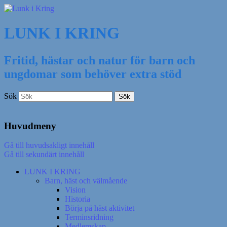
LUNK I KRING
Fritid, hästar och natur för barn och
ungdomar som behöver extra stöd
Sök
Huvudmeny
Gå till huvudsakligt innehåll
Gå till sekundärt innehåll
LUNK I KRING
Barn, häst och välmående
Vision
Historia
Börja på häst aktivitet
Terminsridning
Medlemskap