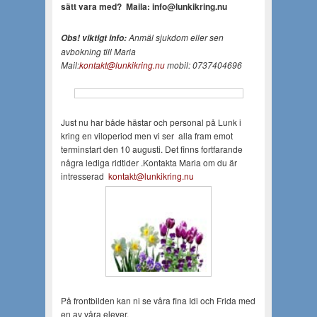
sätt vara med?
Maila: info@lunkikring.nu
Anmäl sjukdom eller sen
Obs! viktigt info:
avbokning till Maria
Mail:
kontakt@lunkikring.nu
mobil: 0737404696
Just nu har både hästar och personal på Lunk i
kring en viloperiod men vi ser alla fram emot
terminstart den 10 augusti. Det finns fortfarande
några lediga ridtider .Kontakta Maria om du är
intresserad
kontakt@lunkikring.nu
På frontbilden kan ni se våra fina Idi och Frida med
en av våra elever.