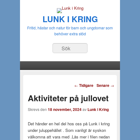
LUNK I KRING
Fritid, hästar och natur för barn och ungdomar som
behöver extra stöd
Sök
Huvudmeny
Gå till huvudsakligt innehåll
Gå till sekundärt innehåll
Inläggsnavigering
←
Tidigare
Senare
→
Aktiviteter på jullovet
Skrevs den
18 november, 2024
av
Lunk i Kring
Det händer en hel del hos oss på Lunk i kring
under juluppehållet . Som vanligt är syskon
välkomna att vara med .Läs mer i filen nedan