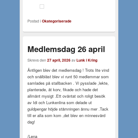
Postad i
Okategoriserade
Medlemsdag 26 april
Skrevs den
27 april, 2026
av
Lunk i Kring
Äntligen blev det medlemsdag ! Trots lite vind
och snålblåst blev vi runt 50 medlemmar som
samlades på stallbacken . Vi pysslade ,lekte,
planterade, åt korv, fikade och hade det
allmänt mysigt .Ett oväntat och roligt besök
av Idi och Lunkenlina som delade ut
guldpengar höjde stämningen ännu mer .Tack
till er alla som kom ,det blev en minnesvärd
dag!
/Lena