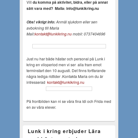
Vill
du komma på aktivitet, bidra, eller på annat
sätt vara med?
Maila: info@lunkikring.nu
Anmäl sjukdom eller sen
Obs! viktigt info:
avbokning till Maria
Mail:
kontakt@lunkikring.nu
mobil: 0737404696
Just nu har både hästar och personal på Lunk i
kring en viloperiod men vi ser alla fram emot
terminstart den 10 augusti. Det finns fortfarande
några lediga ridtider .Kontakta Maria om du är
intresserad
kontakt@lunkikring.nu
På frontbilden kan ni se våra fina Idi och Frida med
en av våra elever.
Lunk i kring erbjuder Lära