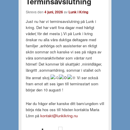
Terminsavslutning
Skrevs den
4 juni, 2026
av
Lunk i Kring
Just nu har vi terminsavslutning på Lunk i
kring. Det har varit fina dagar med härligt
väder( för det mesta ).Vi på Lunk i kring
önskar nu alla våra duktiga deltagare med
familjer ,anhöriga och assistenter en riktigt
skön sommar och kanske vi ses på några av
våra sommaraktiviteter som väntar runt
hörnet! Det kommer bli skattjakt ,miniridläger,
långritt ,sommarridning, sommar i stallet och
lite annat skoj.
Vi ser också
fram emot att ses igen till terminsstart som
börjar den 10 augusti !
Har du frågor eller kanske ditt barn/ungdom vill
börja rida hos oss till hösten kontakta Maria
Lönn på
kontakt@lunkikring.nu