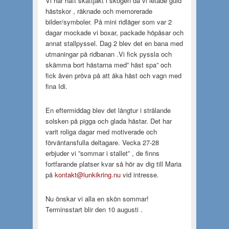
Vi har haft skattjakt i skogen då vi letade guld
hästskor , räknade och memorerade
bilder/symboler. På mini ridläger som var 2
dagar mockade vi boxar, packade höpåsar och
annat stallpyssel. Dag 2 blev det en bana med
utmaningar på ridbanan .Vi fick pyssla och
skämma bort hästarna med” häst spa” och
fick även pröva på att åka häst och vagn med
fina Idi.
En eftermiddag blev det långtur i strålande
solsken på pigga och glada hästar. Det har
varit roliga dagar med motiverade och
förväntansfulla deltagare. Vecka 27-28
erbjuder vi ”sommar i stallet” , de finns
fortfarande platser kvar så hör av dig till Maria
på
kontakt@lunkikring.nu
vid intresse.
Nu önskar vi alla en skön sommar!
Terminsstart blir den 10 augusti .