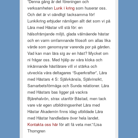
”Denna gång är det föreningen och
verksamheten
Lunk i kring
som huserar oss.
Och det är vi oändligt tacksamma för!
Lunkikring erbjuder nämligen allt det som vi på
Lära med Hästar vill stå för: en
hälsofrämjande miljö, glada välmående hästar
och en varm omfamnande filosofi om allas lika
värde som genomsyrar varenda por på gården.
Vad kan man lära sig av en häst? Mycket om
ni frågar oss. Med hjälp av våra kloka och
inkännande hästlärare vill vi stärka och
utveckla våra deltagares “Superkrafter”, Lära
med Hästars 4 S: Självkänsla, Självinsikt,
Samarbetsförmåga och Sunda relationer. Lära
med Hästars bas ligger på vackra
Bjärehalvön, strax utanför Båstad, men tack
vare vår egen utbildningsenhet Lära med
Hästar Akademin finns idag utbildade Lära
med Hästar handledare över hela landet.
Kontakta oss här
för att få veta mer.”/Lisa
Thorngren