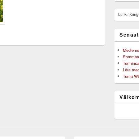
Lunk i Krin
Senast
Medlemsb
Sommarak
Terminsa
Lära med
Tema WE 
Välkom