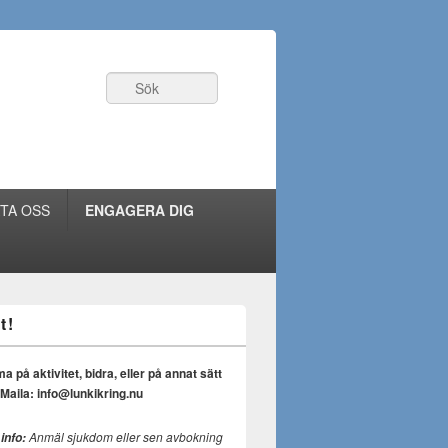
Sök
TA OSS
ENGAGERA DIG
t!
på aktivitet, bidra, eller på annat sätt
Maila: info@lunkikring.nu
Anmäl sjukdom eller sen avbokning
 info: