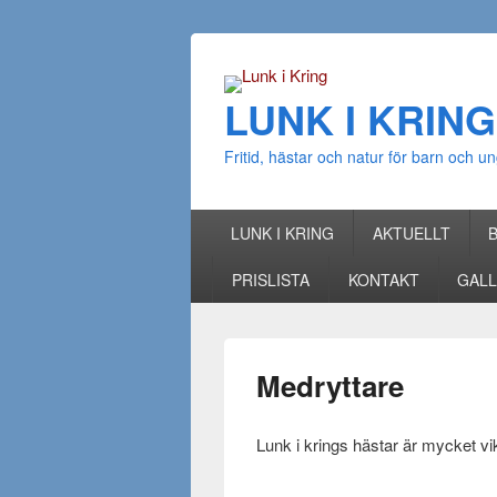
LUNK I KRING
Fritid, hästar och natur för barn och
Huvudmeny
Gå till huvudsakligt innehåll
Gå till sekundärt innehåll
LUNK I KRING
AKTUELLT
PRISLISTA
KONTAKT
GALL
Medryttare
Lunk i krings hästar är mycket vi