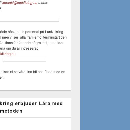
l:
kontakt@lunkikring.nu
mobil:
6
både hästar och personal på Lunk i kring
d men vi ser alla fram emot terminstart den
Det finns fortfarande några lediga ridtider
aria om du är intresserad
kikring.nu
en kan ni se våra fina Idi och Frida med en
er.
 kring erbjuder Lära med
 metoden