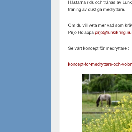
Hästarna rids och tränas av Lunk
träning av duktiga medryttare.
Om du vill veta mer vad som kräv
Pirjo Holappa
pirjo@lunkikring.nu
Se vårt koncept för medryttare :
koncept-for-medryttare-och-volon