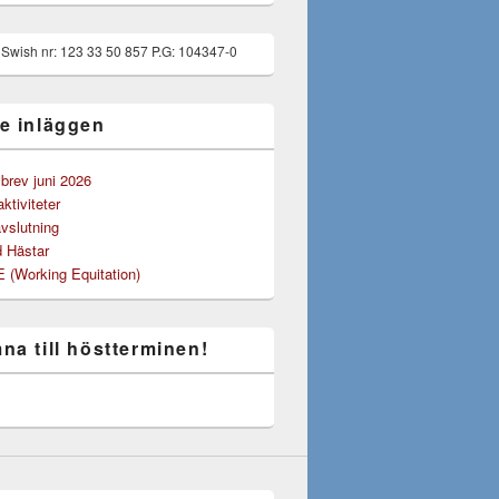
g Swish nr: 123 33 50 857 P.G: 104347-0
e inläggen
rev juni 2026
tiviteter
vslutning
 Hästar
(Working Equitation)
na till höstterminen!