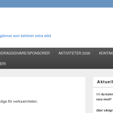
 ungdomar som behöver extra stöd
BIDRAGSGIVARE/SPONSORER
AKTIVITETER 2026
KONTAK
ERI
Aktuell
Vill
du komma 
vara med?
ktiga för verksamheten.
Obs! viktigt