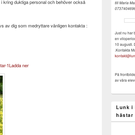
 i kring duktiga personal och behöver också
till Maria
Mai
073740469
s av dig som medryttare vänligen kontakta :
Just nu har 
en viloperio
10 augusti. 
.Kontakta M
kontakt@lun
tar-1
Ladda ner
På frontbild
av våra elev
Lunk i
hästar