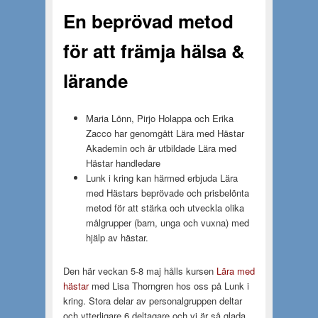
En beprövad metod
för att främja hälsa &
lärande
Maria Lönn, Pirjo Holappa och Erika
Zacco har genomgått Lära med Hästar
Akademin och är utbildade Lära med
Hästar handledare
Lunk i kring kan härmed erbjuda Lära
med Hästars beprövade och prisbelönta
metod för att stärka och utveckla olika
målgrupper (barn, unga och vuxna) med
hjälp av hästar.
Den här veckan 5-8 maj hålls kursen
Lära med
hästar
med Lisa Thorngren hos oss på Lunk i
kring. Stora delar av personalgruppen deltar
och ytterligare 6 deltagare och vi är så glada