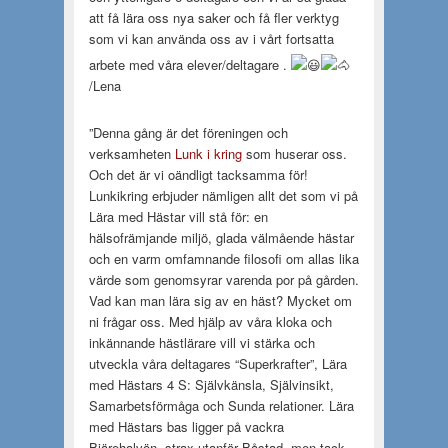
att få lära oss nya saker och få fler verktyg
som vi kan använda oss av i vårt fortsatta
arbete med våra elever/deltagare .
/Lena
”Denna gång är det föreningen och
verksamheten
Lunk i kring
som huserar oss.
Och det är vi oändligt tacksamma för!
Lunkikring erbjuder nämligen allt det som vi på
Lära med Hästar vill stå för: en
hälsofrämjande miljö, glada välmående hästar
och en varm omfamnande filosofi om allas lika
värde som genomsyrar varenda por på gården.
Vad kan man lära sig av en häst? Mycket om
ni frågar oss. Med hjälp av våra kloka och
inkännande hästlärare vill vi stärka och
utveckla våra deltagares “Superkrafter”, Lära
med Hästars 4 S: Självkänsla, Självinsikt,
Samarbetsförmåga och Sunda relationer. Lära
med Hästars bas ligger på vackra
Bjärehalvön, strax utanför Båstad, men tack