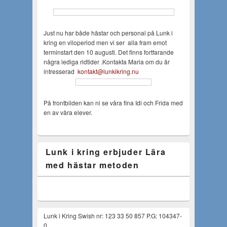
Just nu har både hästar och personal på Lunk i
kring en viloperiod men vi ser alla fram emot
terminstart den 10 augusti. Det finns fortfarande
några lediga ridtider .Kontakta Maria om du är
intresserad
kontakt@lunkikring.nu
På frontbilden kan ni se våra fina Idi och Frida med
en av våra elever.
Lunk i kring erbjuder Lära
med hästar metoden
Lunk i Kring Swish nr: 123 33 50 857 P.G: 104347-
0