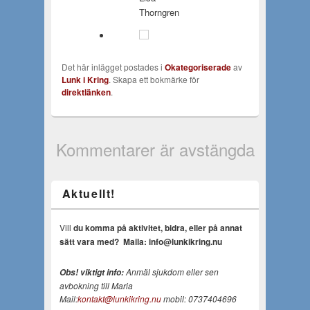
Thorngren
Det här inlägget postades i
Okategoriserade
av
Lunk i Kring
. Skapa ett bokmärke för
direktlänken
.
Kommentarer är avstängda
Aktuellt!
Vill
du komma på aktivitet, bidra, eller på annat
sätt vara med?
Maila: info@lunkikring.nu
Anmäl sjukdom eller sen
Obs! viktigt info:
avbokning till Maria
Mail:
kontakt@lunkikring.nu
mobil: 0737404696