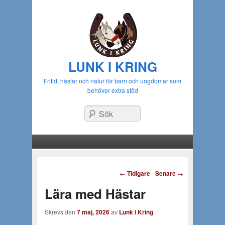
LUNK I KRING
Fritid, hästar och natur för barn och ungdomar som
behöver extra stöd
Sök
Huvudmeny
Gå till huvudsakligt innehåll
Gå till sekundärt innehåll
Inläggsnavigering
←
Tidigare
Senare
→
Lära med Hästar
Skrevs den
7 maj, 2026
av
Lunk i Kring