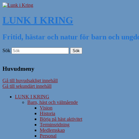
LUNK I KRING
Fritid, hästar och natur för barn och ung
Sök
Huvudmeny
Gå till huvudsakligt innehåll
Gå till sekundärt innehåll
LUNK I KRING
Barn, häst och välmående
Vision
Historia
Börja på häst aktivitet
Terminsridning
Medlemskap
Personal