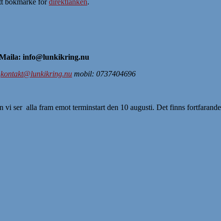
tt bokmärke för
direktlänken
.
Maila: info@lunkikring.nu
:
kontakt@lunkikring.nu
mobil: 0737404696
 vi ser alla fram emot terminstart den 10 augusti. Det finns fortfarand