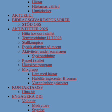
Hästar
Hästarnas välfärd
Utmärkelser
AKTUELLT
BIDRAGSGIVARE/SPONSORER
STÖD OSS
AKTIVITETER 2026
Hitta hos oss i stallet
Terminsridning H.T2026
Stallkompisar
Fysisk aktivitet på recept
Aktiviteter under sommaren
Syskonridning
Pyssel i stallet
Hästskötarprogram
Mixgrupp
Lära med hästar
Habiliteringscenter Bromma
Vuxen/anhörigaktivitet
KONTAKTA OSS
Hitta hit
ENGAGERA DIG
Volontär
Medryttare
Styrelse