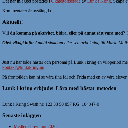
Det här inlägget postades i
Okategoriserade
av
Lunk i Kring
. Skapa e
Kommentarer är avstängda
Aktuellt!
Vill
du komma på aktivitet, bidra, eller på annat sätt vara med?
Obs! viktigt info:
Anmäl sjukdom eller sen avbokning till Maria
Mail
Just nu har både hästar och personal på Lunk i kring en viloperiod men
kontakt@lunkikring.nu
På frontbilden kan ni se våra fina Idi och Frida med en av våra elever.
Lunk i kring erbjuder Lära med hästar metoden
Lunk i Kring Swish nr: 123 33 50 857 P.G: 104347-0
Senaste inläggen
Medlemsbrev juni 2026