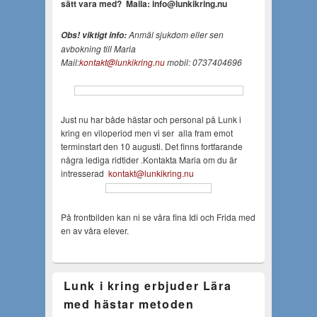
sätt vara med?
Maila: info@lunkikring.nu
Anmäl sjukdom eller sen
Obs! viktigt info:
avbokning till Maria
Mail:
kontakt@lunkikring.nu
mobil: 0737404696
Just nu har både hästar och personal på Lunk i
kring en viloperiod men vi ser alla fram emot
terminstart den 10 augusti. Det finns fortfarande
några lediga ridtider .Kontakta Maria om du är
intresserad
kontakt@lunkikring.nu
På frontbilden kan ni se våra fina Idi och Frida med
en av våra elever.
Lunk i kring erbjuder Lära
med hästar metoden