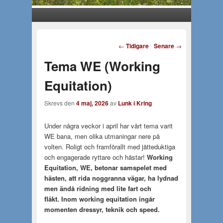
Huvudmeny
Gå till huvudsakligt innehåll
Gå till sekundärt innehåll
Inläggsnavigering
←
Tidigare
Senare
→
Tema WE (Working
Equitation)
Skrevs den
4 maj, 2026
av
Lunk i Kring
Under några veckor i april har vårt tema varit
WE bana, men olika utmaningar nere på
volten. Roligt och framförallt med jätteduktiga
och engagerade ryttare och hästar!
Working
Equitation, WE, betonar samspelet med
hästen, att rida noggranna vägar, ha lydnad
men ändå ridning med lite fart och
fläkt. Inom working equitation ingår
momenten dressyr, teknik och speed.