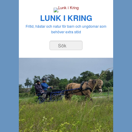
LUNK I KRING
Fritid, hästar och natur för barn och ungdomar som
behöver extra stöd
Sök