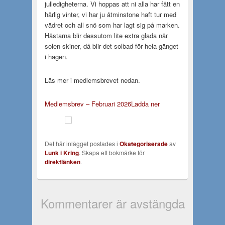
julledigheterna. Vi hoppas att ni alla har fått en
härlig vinter, vi har ju åtminstone haft tur med
vädret och all snö som har lagt sig på marken.
Hästarna blir dessutom lite extra glada när
solen skiner, då blir det solbad för hela gänget
i hagen.
Läs mer i medlemsbrevet nedan.
Medlemsbrev – Februari 2026
Ladda ner
Det här inlägget postades i
Okategoriserade
av
Lunk i Kring
. Skapa ett bokmärke för
direktlänken
.
Kommentarer är avstängda