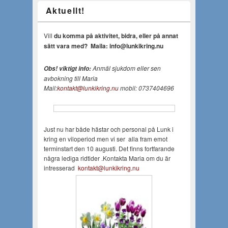
Aktuellt!
Vill
du komma på aktivitet, bidra, eller på annat
sätt vara med?
Maila: info@lunkikring.nu
Anmäl sjukdom eller sen
Obs! viktigt info:
avbokning till Maria
Mail:
kontakt@lunkikring.nu
mobil: 0737404696
Just nu har både hästar och personal på Lunk i
kring en viloperiod men vi ser alla fram emot
terminstart den 10 augusti. Det finns fortfarande
några lediga ridtider .Kontakta Maria om du är
intresserad
kontakt@lunkikring.nu