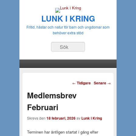
LUNK I KRING
Fritid, hästar och natur för barn och ungdomar som
behöver extra stöd
Sök
Huvudmeny
Gå till huvudsakligt innehåll
Gå till sekundärt innehåll
Inläggsnavigering
←
Tidigare
Senare
→
Medlemsbrev
Februari
Skrevs den
18 februari, 2026
av
Lunk i Kring
Terminen har äntligen startat i gång efter