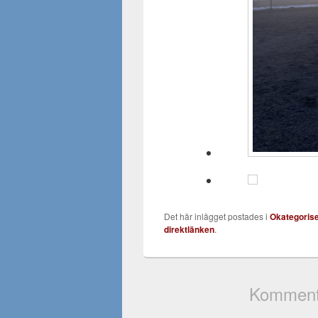
Det här inlägget postades i
Okategoris
direktlänken
.
Kommenta