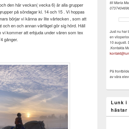
till Maria
Mai
å och den här veckan( vecka 6) är alla grupper
073740469
 2 grupper på söndagar kl. 14 och 15 . Vi hoppas
nars börjar vi känna av lite vårtecken , som att
igt och en och annan vårfågel gör sig hörd. Håll
Just nu har 
som vi kommer att erbjuda under våren som tex
en viloperio
a´4 gånger.
10 augusti. 
.Kontakta M
kontakt@lun
På frontbild
av våra elev
Lunk i
hästar