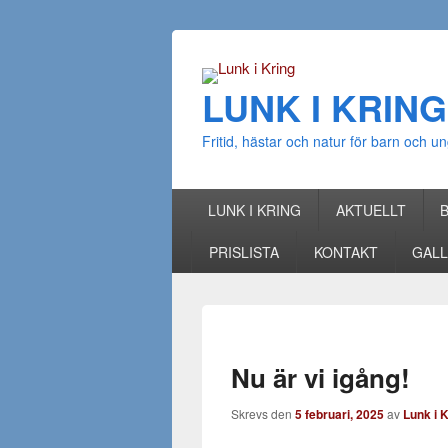
LUNK I KRING
Fritid, hästar och natur för barn och
Huvudmeny
Gå till huvudsakligt innehåll
Gå till sekundärt innehåll
LUNK I KRING
AKTUELLT
PRISLISTA
KONTAKT
GALL
Nu är vi igång!
Skrevs den
5 februari, 2025
av
Lunk i 