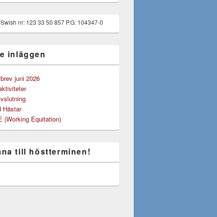
g Swish nr: 123 33 50 857 P.G: 104347-0
e inläggen
rev juni 2026
tiviteter
vslutning
 Hästar
(Working Equitation)
na till höstterminen!