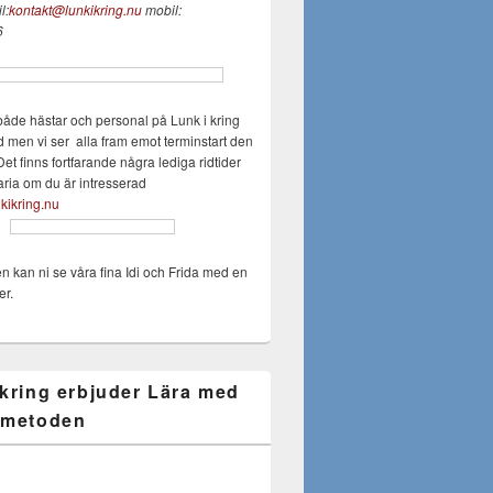
l:
kontakt@lunkikring.nu
mobil:
6
både hästar och personal på Lunk i kring
d men vi ser alla fram emot terminstart den
Det finns fortfarande några lediga ridtider
aria om du är intresserad
kikring.nu
en kan ni se våra fina Idi och Frida med en
er.
 kring erbjuder Lära med
 metoden