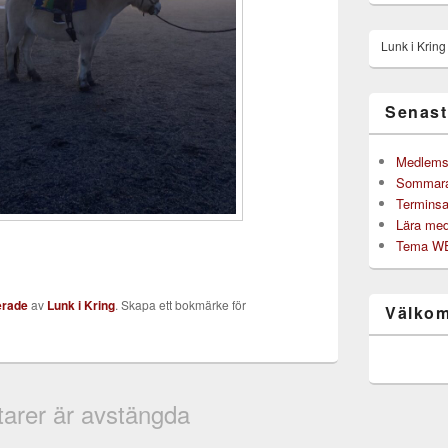
Lunk i Krin
Senast
Medlemsb
Sommarak
Terminsa
Lära med
Tema WE 
erade
av
Lunk i Kring
. Skapa ett bokmärke för
Välkom
rer är avstängda