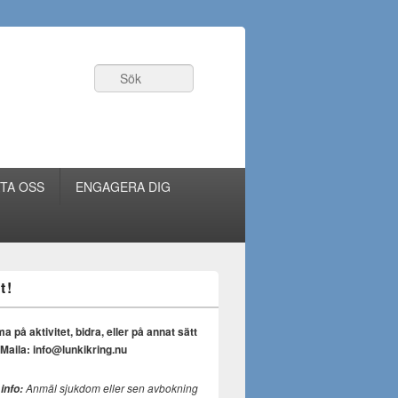
Sök
TA OSS
ENGAGERA DIG
t!
på aktivitet, bidra, eller på annat sätt
Maila: info@lunkikring.nu
Anmäl sjukdom eller sen avbokning
 info: