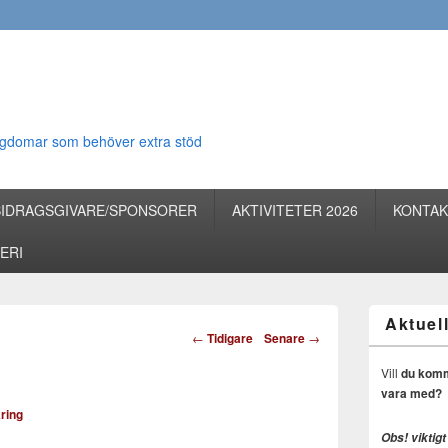
 ungdomar som behöver extra stöd
BIDRAGSGIVARE/SPONSORER
AKTIVITETER 2026
KONTAK
ERI
Aktuell
Inläggsnavigering
←
Tidigare
Senare
→
Vill
du komma 
vara med?
Kring
Obs! viktigt