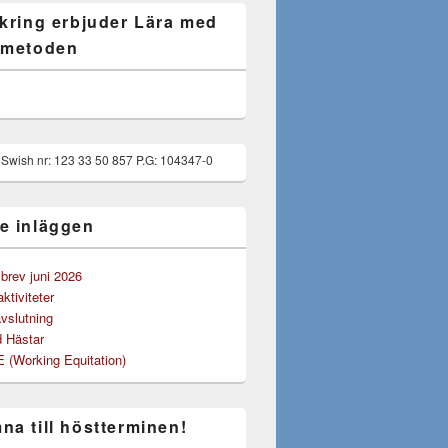
 kring erbjuder Lära med
 metoden
g Swish nr: 123 33 50 857 P.G: 104347-0
e inläggen
rev juni 2026
tiviteter
vslutning
 Hästar
(Working Equitation)
na till höstterminen!