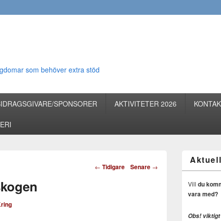
 ungdomar som behöver extra stöd
BIDRAGSGIVARE/SPONSORER
AKTIVITETER 2026
KONTAK
ERI
Aktuell
Inläggsnavigering
←
Tidigare
Senare
→
skogen
Vill
du komma 
vara med?
Kring
Obs! viktigt