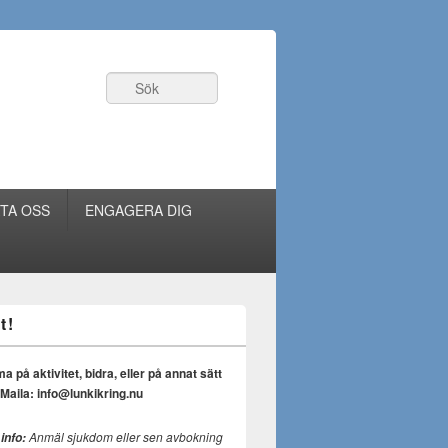
Sök
TA OSS
ENGAGERA DIG
t!
på aktivitet, bidra, eller på annat sätt
Maila: info@lunkikring.nu
Anmäl sjukdom eller sen avbokning
 info: