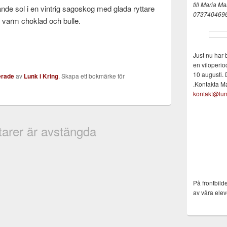
till Maria
Mai
nde sol i en vintrig sagoskog med glada ryttare
073740469
 varm choklad och bulle.
Just nu har 
en viloperio
10 augusti. 
erade
av
Lunk i Kring
. Skapa ett bokmärke för
.Kontakta M
kontakt@lun
rer är avstängda
På frontbild
av våra elev