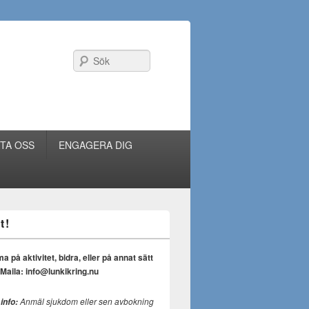
Sök
TA OSS
ENGAGERA DIG
t!
på aktivitet, bidra, eller på annat sätt
Maila: info@lunkikring.nu
Anmäl sjukdom eller sen avbokning
 info: