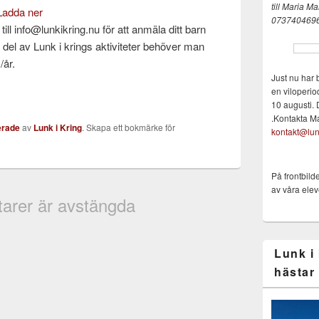
till Maria
Mai
Ladda ner
073740469
ll info@lunkikring.nu för att anmäla ditt barn
ta del av Lunk i krings aktiviteter behöver man
/år.
Just nu har 
en viloperio
10 augusti. 
.Kontakta M
erade
av
Lunk i Kring
. Skapa ett bokmärke för
kontakt@lun
På frontbild
av våra elev
rer är avstängda
Lunk i
hästar