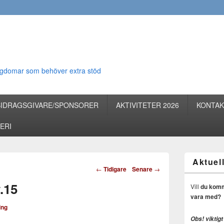
 ungdomar som behöver extra stöd
BIDRAGSGIVARE/SPONSORER
AKTIVITETER 2026
KONTAK
ERI
Aktuell
Inläggsnavigering
←
Tidigare
Senare
→
.15
Vill
du komma 
vara med?
ing
Obs! viktigt