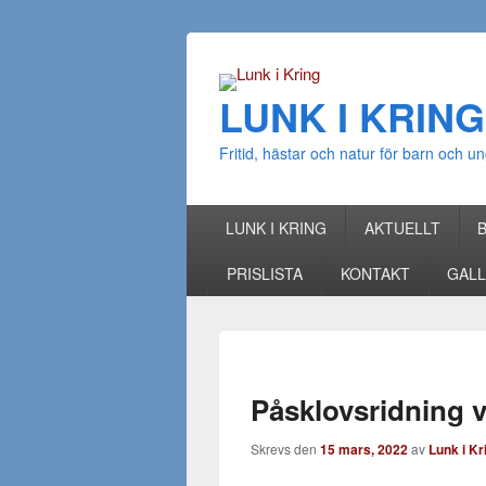
LUNK I KRING
Fritid, hästar och natur för barn och
Huvudmeny
Gå till huvudsakligt innehåll
Gå till sekundärt innehåll
LUNK I KRING
AKTUELLT
PRISLISTA
KONTAKT
GALL
Påsklovsridning v
Skrevs den
15 mars, 2022
av
Lunk i Kr