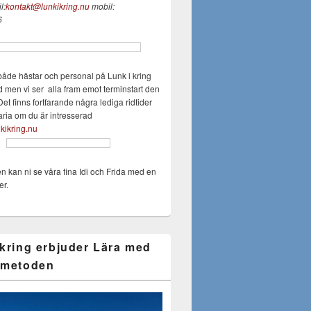
l:
kontakt@lunkikring.nu
mobil:
6
både hästar och personal på Lunk i kring
d men vi ser alla fram emot terminstart den
Det finns fortfarande några lediga ridtider
aria om du är intresserad
kikring.nu
en kan ni se våra fina Idi och Frida med en
er.
 kring erbjuder Lära med
 metoden