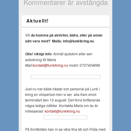
Kommentarer är avstängda
Aktuellt!
Vill
du komma på aktivitet, bidra, eller på annat
sätt vara med?
Maila: info@lunkikring.nu
Anmäl sjukdom eller sen
Obs! viktigt info:
avbokning till Maria
Mail:
kontakt@lunkikring.nu
mobil: 0737404696
Just nu har både hästar och personal på Lunk i
kring en viloperiod men vi ser alla fram emot
terminstart den 10 augusti. Det finns fortfarande
några lediga ridtider .Kontakta Maria om du är
intresserad
kontakt@lunkikring.nu
På frontbilden kan ni se våra fina Idi och Frida med