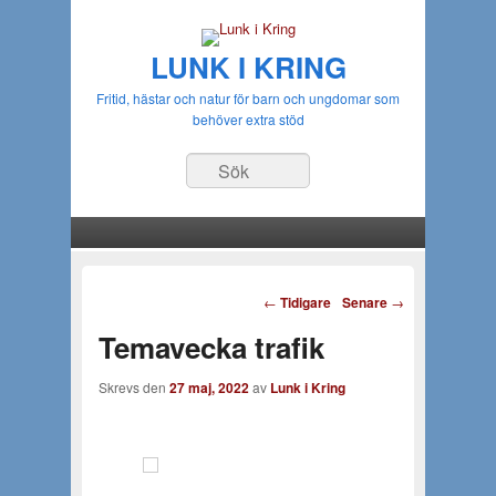
LUNK I KRING
Fritid, hästar och natur för barn och ungdomar som
behöver extra stöd
Sök
Huvudmeny
Gå till huvudsakligt innehåll
Gå till sekundärt innehåll
Inläggsnavigering
←
Tidigare
Senare
→
Temavecka trafik
Skrevs den
27 maj, 2022
av
Lunk i Kring